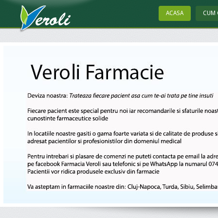
ACASA
CUM 